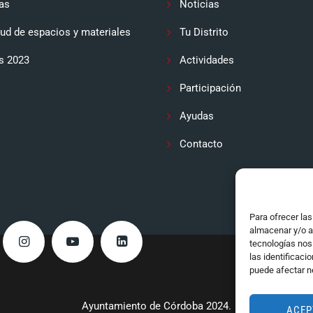
as
Noticias
tud de espacios y materiales
Tu Distrito
s 2023
Actividades
Participación
Ayudas
Contacto
Para ofrecer la
almacenar y/o a
tecnologías nos
las identificaci
puede afectar n
Ayuntamiento de Córdoba 2024.
ACEP