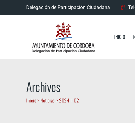
Skip
Delegación de Participación Ciudadana
Tel
to
content
INICIO
Archives
Inicio
>
Noticias
>
2024
>
02