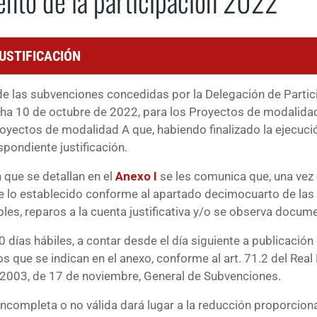
nto de la participación 2022
USTIFICACIÓN
n de las subvenciones concedidas por la Delegación de Part
a 10 de octubre de 2022, para los Proyectos de modalidad B
oyectos de modalidad A que, habiendo finalizado la ejecuc
pondiente justificación.
 que se detallan en el
Anexo I
se les comunica que, una ve
 de lo establecido conforme al apartado decimocuarto de las
es, reparos a la cuenta justificativa y/o se observa docum
 10 días hábiles, a contar desde el día siguiente a publicaci
ue se indican en el anexo, conforme al art. 71.2 del Real D
/2003, de 17 de noviembre, General de Subvenciones.
 incompleta o no válida dará lugar a la reducción proporciona