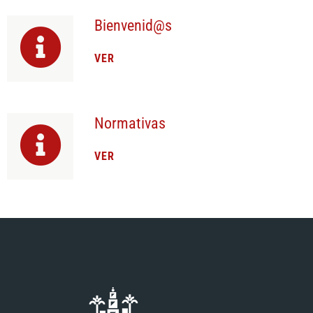
Bienvenid@s
VER
Normativas
VER