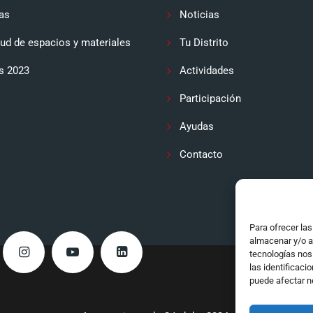
as
Noticias
tud de espacios y materiales
Tu Distrito
s 2023
Actividades
Participación
Ayudas
Contacto
Para ofrecer la
almacenar y/o a
tecnologías nos
las identificaci
puede afectar n