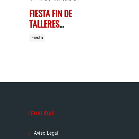
FIESTA FIN DE
TALLERES
LEVANTE
Fiesta
LEGALIDAD
Aviso Legal