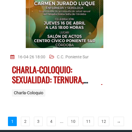
16-04-26 18:00
C.C. Poniente Sur
CHARLA-COLOQUIO:
SEXUALIDAD: TERNURA,
CREATIVIDAD Y COMUNICACIÓN
Charla-Coloquio
...
1
2
3
4
10
11
12
→