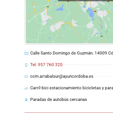
Calle Santo Domingo de Guzmán. 14009 Có
Tel. 957 760 320
ccm.arrabalsur@ayuncordoba.es
Carril-bici estacionamiento bicicletas y pa
Paradas de autobús cercanas