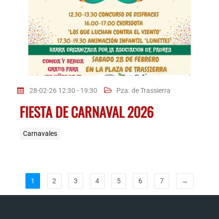
28-02-26 12:30 - 19:30
Pza. de Trassierra
FIESTA DE CARNAVAL 2026
Carnavales
1
2
3
4
5
6
7
→