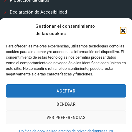
Protección de datos
Declaración de Accesibilidad
Contactar
Gestionar el consentimiento
de las cookies
Política de cookies (UE)
Para ofrecer las mejores experiencias, utilizamos tecnologías como las
cookies para almacenar y/o acceder a la información del dispositivo. El
consentimiento de estas tecnologías nos permitirá procesar datos
como el comportamiento de navegación o las identificaciones únicas en
este sitio. No consentir o retirar el consentimiento, puede afectar
negativamente a ciertas características y funciones.
ACEPTAR
DENEGAR
Ayuntamiento de Córdoba 2024.
VER PREFERENCIAS
Política de cookies
Declaración de privacidad
Impressum