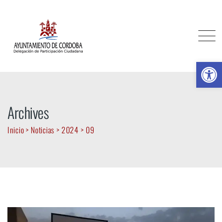
Skip
to
content
Ab
Archives
Inicio
>
Noticias
>
2024
>
09