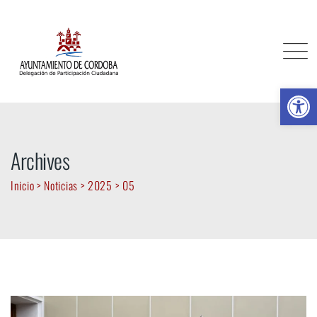
Skip
to
content
Ab
Archives
Inicio
>
Noticias
>
2025
>
05