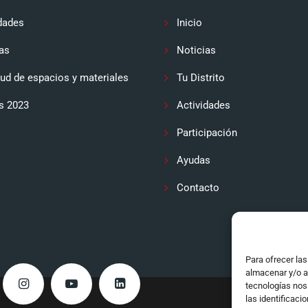
dades
Inicio
as
Noticias
tud de espacios y materiales
Tu Distrito
s 2023
Actividades
Participación
Ayudas
Contacto
Para ofrecer la
almacenar y/o a
tecnologías nos
las identificaci