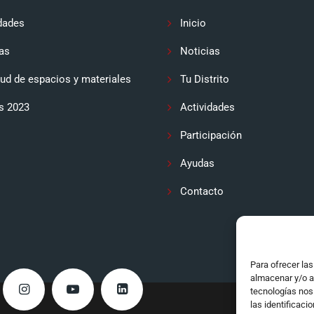
dades
Inicio
as
Noticias
tud de espacios y materiales
Tu Distrito
s 2023
Actividades
Participación
Ayudas
Contacto
Para ofrecer la
almacenar y/o a
tecnologías nos
las identificaci