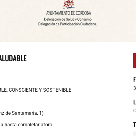
SALUDABLE
F
3
LE, CONSCIENTE Y SOSTENIBLE
L
C
nz de Santamaría, 1)
T
da hasta completar aforo.