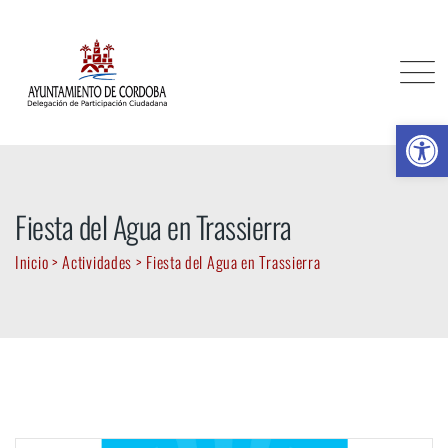
Skip
to
content
Ab
Fiesta del Agua en Trassierra
Inicio
>
Actividades
>
Fiesta del Agua en Trassierra