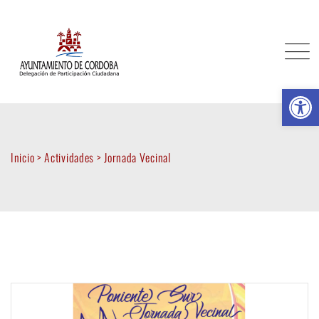
Skip
to
content
Ab
Inicio
>
Actividades
>
Jornada Vecinal