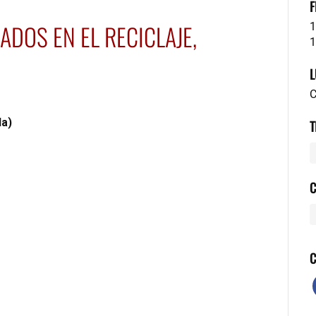
F
DOS EN EL RECICLAJE,
1
1
L
C
da)
T
C
C