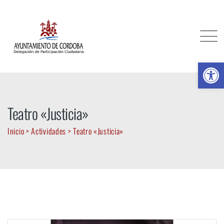
Skip
to
content
Ab
Teatro «Justicia»
Inicio
>
Actividades
>
Teatro «Justicia»