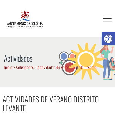
Ab
Actividades
Inicio
>
Actividades
>
Actividades de verano Distrito Levante
ACTIVIDADES DE VERANO DISTRITO
LEVANTE