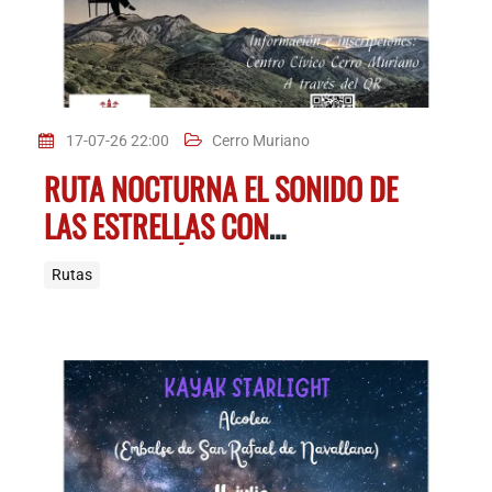
17-07-26 22:00
Cerro Muriano
RUTA NOCTURNA EL SONIDO DE
LAS ESTRELLAS CON
DEGUSTACIÓN DE PRODUCTOS
Rutas
D.O.