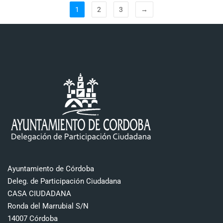
1
2
3
→
Ayuntamiento de Córdoba
Deleg. de Participación Ciudadana
CASA CIUDADANA
Ronda del Marrubial S/N
14007 Córdoba