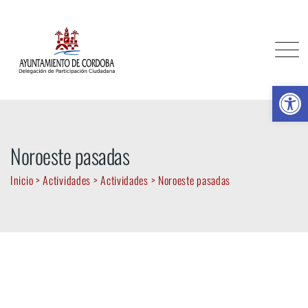
Skip
to
content
Ab
Noroeste pasadas
Inicio
>
Actividades
>
Actividades
>
Noroeste pasadas