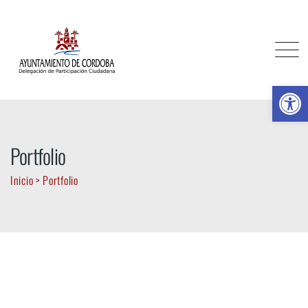
Skip
to
content
Ab
Portfolio
Inicio
>
Portfolio