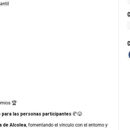
antil
C
C
emios 🏆
o para las personas participantes
🥐😋
a de Alcolea
, fomentando el vínculo con el entorno y