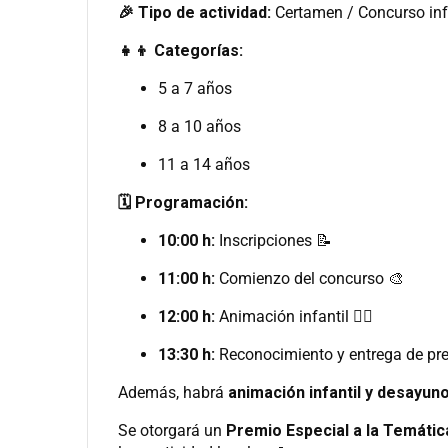
🎉 Tipo de actividad:
Certamen / Concurso inf
👧👦 Categorías:
5 a 7 años
8 a 10 años
11 a 14 años
🗓️ Programación:
10:00 h:
Inscripciones 📝
11:00 h:
Comienzo del concurso 🎨
12:00 h:
Animación infantil 🤹‍♂️
13:30 h:
Reconocimiento y entrega de pr
Además, habrá
animación infantil y desayun
Se otorgará un
Premio Especial a la Temátic