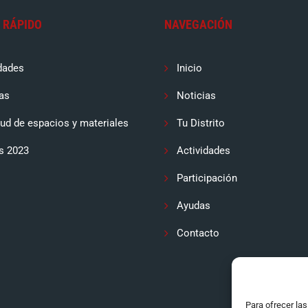
 RÁPIDO
NAVEGACIÓN
dades
Inicio
as
Noticias
tud de espacios y materiales
Tu Distrito
s 2023
Actividades
Participación
Ayudas
Contacto
Para ofrecer la