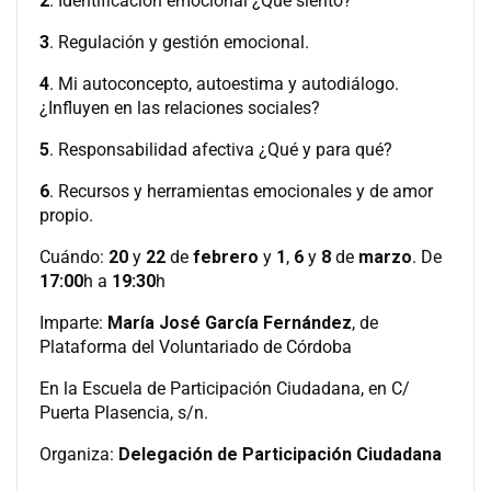
2
. Identificación emocional ¿Qué siento?
3
. Regulación y gestión emocional.
4
. Mi autoconcepto, autoestima y autodiálogo.
¿Influyen en las relaciones sociales?
5
. Responsabilidad afectiva ¿Qué y para qué?
6
. Recursos y herramientas emocionales y de amor
propio.
Cuándo:
20
y
22
de
febrero
y
1
,
6
y
8
de
marzo
. De
17:00
h a
19:30
h
Imparte:
María José García Fernández
, de
Plataforma del Voluntariado de Córdoba
En la Escuela de Participación Ciudadana, en C/
Puerta Plasencia, s/n.
Organiza:
Delegación de Participación Ciudadana