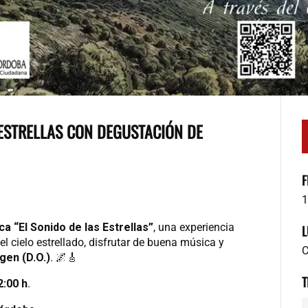
ESTRELLAS CON DEGUSTACIÓN DE
F
1
a “El Sonido de las Estrellas”
, una experiencia
L
l cielo estrellado, disfrutar de buena música y
C
gen (D.O.)
. 🌌🎸
T
2:00 h
.