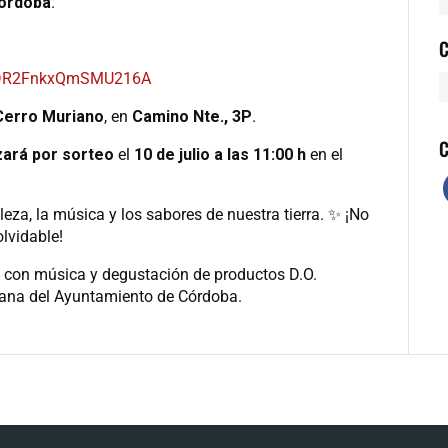
Córdoba
.
C
/MDR2FnkxQmSMU216A
Cerro Muriano
, en
Camino Nte., 3P
.
C
zará por sorteo
el
10 de julio a las 11:00 h
en el
za, la música y los sabores de nuestra tierra. ✨ ¡No
olvidable!
con música y degustación de productos D.O.
dana del Ayuntamiento de Córdoba.