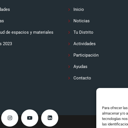
dades
Inicio
as
Noticias
tud de espacios y materiales
Tu Distrito
s 2023
Actividades
Participación
Ayudas
Contacto
Para ofrecer la
almacenar y/o a
tecnologías nos
las identificaci