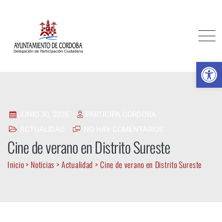
Skip
to
content
Ab
JUNIO 30, 2025
PARTICIPA CÓRDOBA
ACTUALIDAD
NO HAY COMENTARIOS
Cine de verano en Distrito Sureste
Inicio
>
Noticias
>
Actualidad
>
Cine de verano en Distrito Sureste