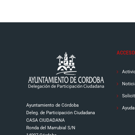
ACCESO
Activi
Notici
Solici
Ayuntamiento de Córdoba
Ayuda
Deleg. de Participación Ciudadana
CASA CIUDADANA
Ronda del Marrubial S/N