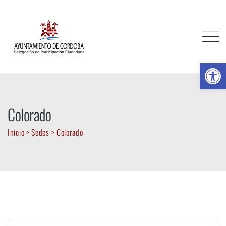
Skip
to
content
Ab
Colorado
Inicio
>
Sedes
>
Colorado