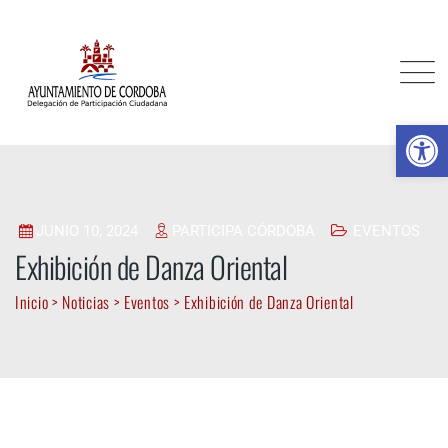
Skip
to
content
Ab
JUNIO 10, 2024
PARTICIPA CÓRDOBA
EVENTOS
Exhibición de Danza Oriental
Inicio
>
Noticias
>
Eventos
>
Exhibición de Danza Oriental