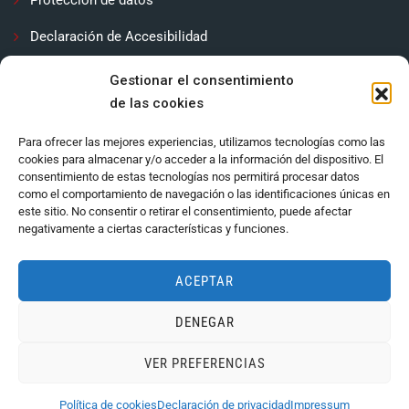
Protección de datos
Declaración de Accesibilidad
Contactar
Gestionar el consentimiento
de las cookies
Política de cookies (UE)
Para ofrecer las mejores experiencias, utilizamos tecnologías como las
cookies para almacenar y/o acceder a la información del dispositivo. El
consentimiento de estas tecnologías nos permitirá procesar datos
como el comportamiento de navegación o las identificaciones únicas en
este sitio. No consentir o retirar el consentimiento, puede afectar
negativamente a ciertas características y funciones.
ACEPTAR
DENEGAR
Ayuntamiento de Córdoba 2024.
VER PREFERENCIAS
Política de cookies
Declaración de privacidad
Impressum