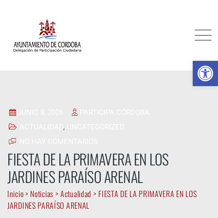
Skip
to
content
Ab
JUNIO 8, 2026
PARTICIPA CÓRDOBA
ACTUALIDAD
,
UNCATEGORIZED
NO HAY COMENTARIOS
FIESTA DE LA PRIMAVERA EN LOS
JARDINES PARAÍSO ARENAL
Inicio
>
Noticias
>
Actualidad
>
FIESTA DE LA PRIMAVERA EN LOS
JARDINES PARAÍSO ARENAL