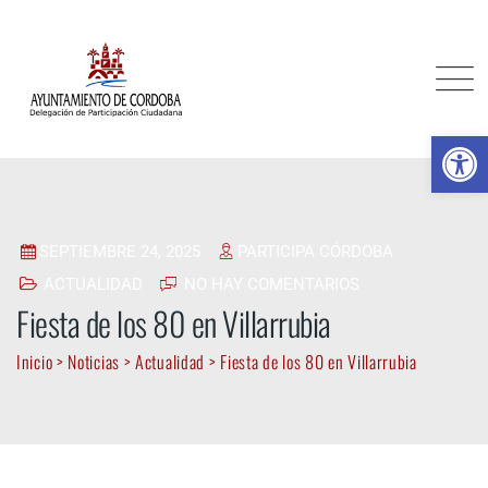
Skip
to
content
Ab
SEPTIEMBRE 24, 2025
PARTICIPA CÓRDOBA
ACTUALIDAD
NO HAY COMENTARIOS
Fiesta de los 80 en Villarrubia
Inicio
>
Noticias
>
Actualidad
>
Fiesta de los 80 en Villarrubia