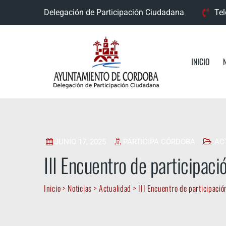
Skip
Delegación de Participación Ciudadana
Tel
to
content
INICIO
JUNIO 17, 2025
PARTICIPA CÓRDOBA
AC
III Encuentro de participació
Inicio
>
Noticias
>
Actualidad
>
III Encuentro de participación