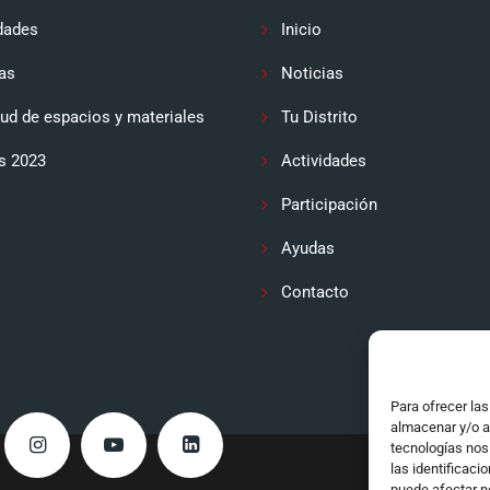
dades
Inicio
as
Noticias
tud de espacios y materiales
Tu Distrito
s 2023
Actividades
Participación
Ayudas
Contacto
Para ofrecer la
almacenar y/o a
tecnologías nos
las identificaci
puede afectar n