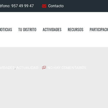
éfono: 957 49 99 47
Contacto
NOTICIAS
TU DISTRITO
ACTIVIDADES
RECURSOS
PARTICIPAC
IVIDADES
,
ACTUALIDAD
NO HAY COMENTARIOS