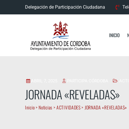
Skip
Delegación de Participación Ciudadana
Tel
to
content
INICIO
ABRIL 7, 2025
PARTICIPA CÓRDOBA
ACT
JORNADA «REVELADAS»
Inicio
>
Noticias
>
ACTIVIDADES
>
JORNADA «REVELADAS»