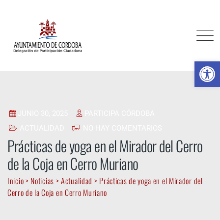
Skip
to
content
Ab
JUNIO 30, 2025
PARTICIPA CÓRDOBA
ACTUALIDAD
NO HAY COMENTARIOS
Prácticas de yoga en el Mirador del Cerro
de la Coja en Cerro Muriano
Inicio
>
Noticias
>
Actualidad
>
Prácticas de yoga en el Mirador del
Cerro de la Coja en Cerro Muriano