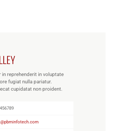
LLEY
r in reprehenderit in voluptate
ore fugiat nulla pariatur.
ecat cupidatat non proident.
456789
o@pbminfotech.com