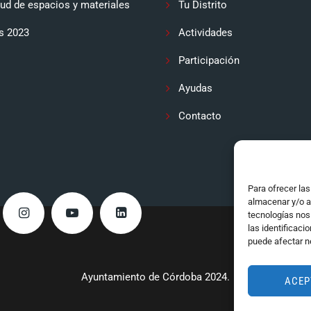
tud de espacios y materiales
Tu Distrito
s 2023
Actividades
Participación
Ayudas
Contacto
Para ofrecer la
almacenar y/o a
tecnologías nos
las identificaci
puede afectar n
Ayuntamiento de Córdoba 2024.
ACEP