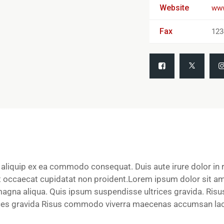
Website
www
Fax
123
t aliquip ex ea commodo consequat. Duis aute irure dolor in r
int occaecat cupidatat non proident.Lorem ipsum dolor sit am
 magna aliqua. Quis ipsum suspendisse ultrices gravida. 
rices gravida Risus commodo viverra maecenas accumsan lacus