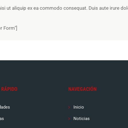
isi ut aliquip ex ea commodo consequat. Duis aute irure dolor
r Form"]
 RÁPIDO
NAVEGACIÓN
dades
Inicio
as
Noticias