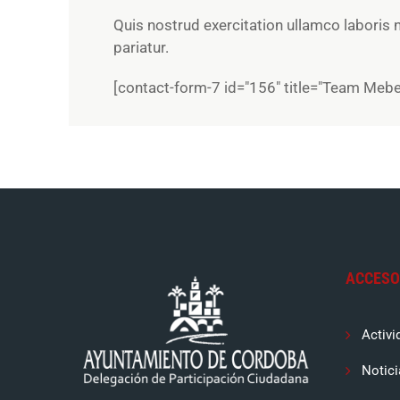
Quis nostrud exercitation ullamco laboris n
pariatur.
[contact-form-7 id="156" title="Team Mebe
ACCESO
Activi
Notici