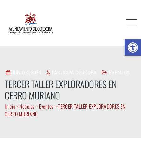
Skip
to
content
Ab
JUNIO 4, 2024
PARTICIPA CÓRDOBA
EVENTOS
TERCER TALLER EXPLORADORES EN
CERRO MURIANO
Inicio
>
Noticias
>
Eventos
>
TERCER TALLER EXPLORADORES EN
CERRO MURIANO