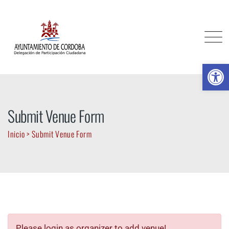
Skip
to
content
Ab
Submit Venue Form
Inicio
>
Submit Venue Form
Please login as organizer to add venue!