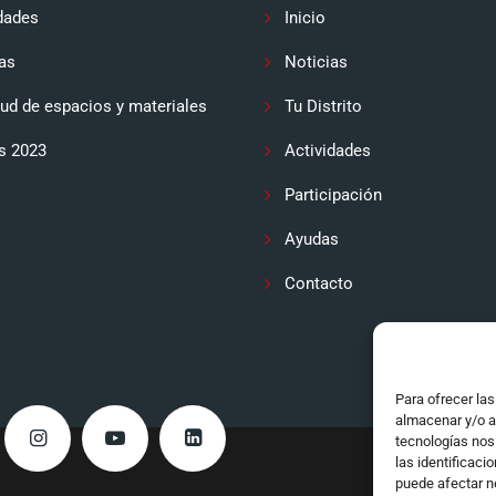
dades
Inicio
as
Noticias
tud de espacios y materiales
Tu Distrito
s 2023
Actividades
Participación
Ayudas
Contacto
Para ofrecer la
almacenar y/o a
tecnologías nos
las identificaci
puede afectar n